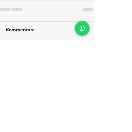
Kommentare
Kommentar verfassen...
KITEADVENTURE
KOLUMBIEN
KITESURFSCHULE
Unser Standort